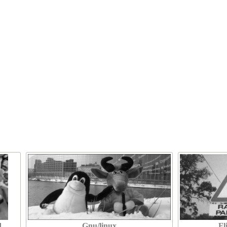
d
Gnu/linux
Fl